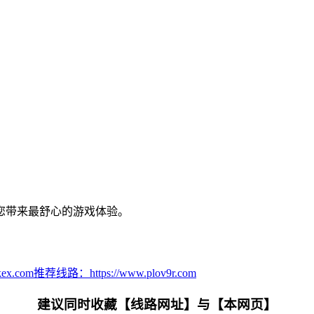
您带来最舒心的游戏体验。
kex.com
推荐线路：
https://www.plov9r.com
建议同时收藏【线路网址】与【本网页】