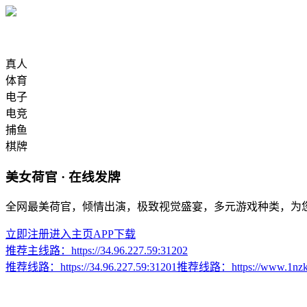
真人
体育
电子
电竞
捕鱼
棋牌
美女荷官 · 在线发牌
全网最美荷官，倾情出演，极致视觉盛宴，多元游戏种类，为
立即注册
进入主页
APP下载
推荐主线路：
https://34.96.227.59:31202
推荐线路：
https://34.96.227.59:31201
推荐线路：
https://www.1nz