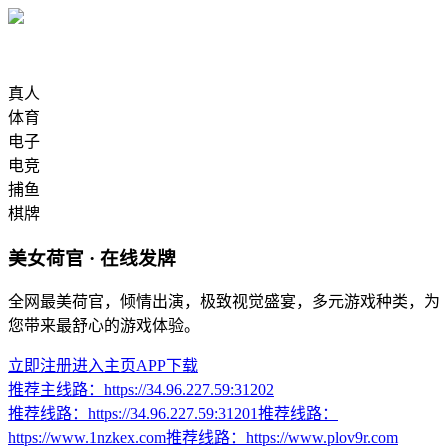
真人
体育
电子
电竞
捕鱼
棋牌
美女荷官 · 在线发牌
全网最美荷官，倾情出演，极致视觉盛宴，多元游戏种类，为
您带来最舒心的游戏体验。
立即注册
进入主页
APP下载
推荐主线路：
https://34.96.227.59:31202
推荐线路：
https://34.96.227.59:31201
推荐线路：
https://www.1nzkex.com
推荐线路：
https://www.plov9r.com