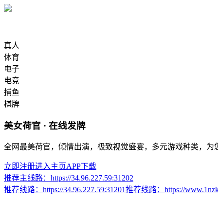
真人
体育
电子
电竞
捕鱼
棋牌
美女荷官 · 在线发牌
全网最美荷官，倾情出演，极致视觉盛宴，多元游戏种类，为
立即注册
进入主页
APP下载
推荐主线路：
https://34.96.227.59:31202
推荐线路：
https://34.96.227.59:31201
推荐线路：
https://www.1nz