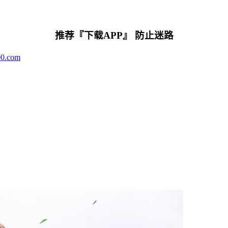
推荐『下载APP』 防止迷路
00.com