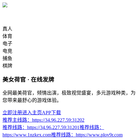
真人
体育
电子
电竞
捕鱼
棋牌
美女荷官 · 在线发牌
全网最美荷官，倾情出演，极致视觉盛宴，多元游戏种类，为
您带来最舒心的游戏体验。
立即注册
进入主页
APP下载
推荐主线路：
https://34.96.227.59:31202
推荐线路：
https://34.96.227.59:31201
推荐线路：
https://www.1nzkex.com
推荐线路：
https://www.plov9r.com