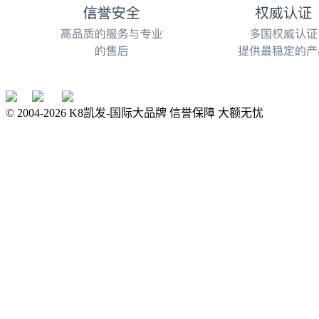
© 2004-
2026
K8凯发-国际大品牌 信誉保障 大额无忧