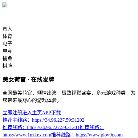
真人
体育
电子
电竞
捕鱼
棋牌
美女荷官 · 在线发牌
全网最美荷官，倾情出演，极致视觉盛宴，多元游戏种类，为
您带来最舒心的游戏体验。
立即注册
进入主页
APP下载
推荐主线路：
https://34.96.227.59:31202
推荐线路：
https://34.96.227.59:31201
推荐线路：
https://www.1nzkex.com
推荐线路：
https://www.plov9r.com