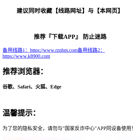
建议同时收藏【线路网址】与【本网页】
推荐『下载APP』 防止迷路
备用线路
1
：
https://www.rznbm.com
备用线路
2
：
https://www.k8900.com
推荐浏览器：
谷歌、Safari、火狐、Edge
温馨提示：
为了您的隐私安全，请勿与"国家反诈中心"APP同设备使用！