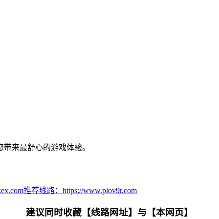
您带来最舒心的游戏体验。
kex.com
推荐线路：
https://www.plov9r.com
建议同时收藏【线路网址】与【本网页】