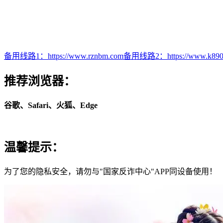
备用线路
1
：
https://www.rznbm.com
备用线路
2
：
https://www.k89
推荐浏览器：
谷歌、Safari、火狐、Edge
温馨提示：
为了您的隐私安全，请勿与"国家反诈中心"APP同设备使用！