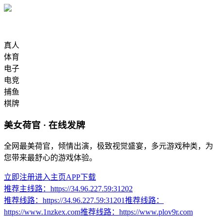
真人
体育
电子
电竞
捕鱼
棋牌
美女荷官 · 在线发牌
全网最美荷官，倾情出演，极致视觉盛宴，多元游戏种类，为
您带来最舒心的游戏体验。
立即注册
进入主页
APP下载
推荐主线路：
https://34.96.227.59:31202
推荐线路：
https://34.96.227.59:31201
推荐线路：
https://www.1nzkex.com
推荐线路：
https://www.plov9r.com