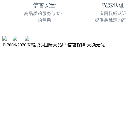
© 2004-
2026
K8凯发-国际大品牌 信誉保障 大额无忧