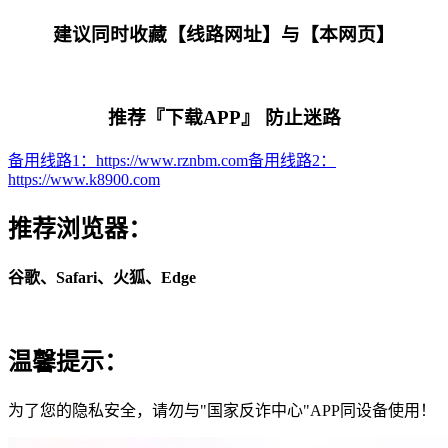
建议同时收藏【线路网址】与【本网页】
推荐『下载APP』 防止迷路
备用线路
1
：
https://www.rznbm.com
备用线路
2
：
https://www.k8900.com
推荐浏览器：
谷歌、Safari、火狐、Edge
温馨提示：
为了您的隐私安全，请勿与"国家反诈中心"APP同设备使用！