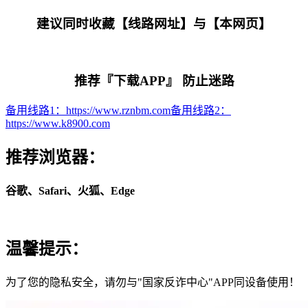
建议同时收藏【线路网址】与【本网页】
推荐『下载APP』 防止迷路
备用线路
1
：
https://www.rznbm.com
备用线路
2
：
https://www.k8900.com
推荐浏览器：
谷歌、Safari、火狐、Edge
温馨提示：
为了您的隐私安全，请勿与"国家反诈中心"APP同设备使用！