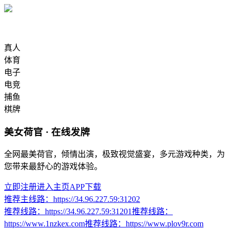
真人
体育
电子
电竞
捕鱼
棋牌
美女荷官 · 在线发牌
全网最美荷官，倾情出演，极致视觉盛宴，多元游戏种类，为
您带来最舒心的游戏体验。
立即注册
进入主页
APP下载
推荐主线路：
https://34.96.227.59:31202
推荐线路：
https://34.96.227.59:31201
推荐线路：
https://www.1nzkex.com
推荐线路：
https://www.plov9r.com