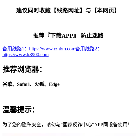
建议同时收藏【线路网址】与【本网页】
推荐『下载APP』 防止迷路
备用线路
1
：
https://www.rznbm.com
备用线路
2
：
https://www.k8900.com
推荐浏览器：
谷歌、Safari、火狐、Edge
温馨提示：
为了您的隐私安全，请勿与"国家反诈中心"APP同设备使用！