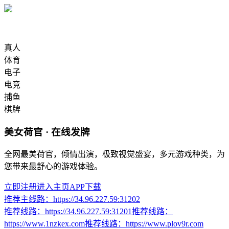
真人
体育
电子
电竞
捕鱼
棋牌
美女荷官 · 在线发牌
全网最美荷官，倾情出演，极致视觉盛宴，多元游戏种类，为
您带来最舒心的游戏体验。
立即注册
进入主页
APP下载
推荐主线路：
https://34.96.227.59:31202
推荐线路：
https://34.96.227.59:31201
推荐线路：
https://www.1nzkex.com
推荐线路：
https://www.plov9r.com